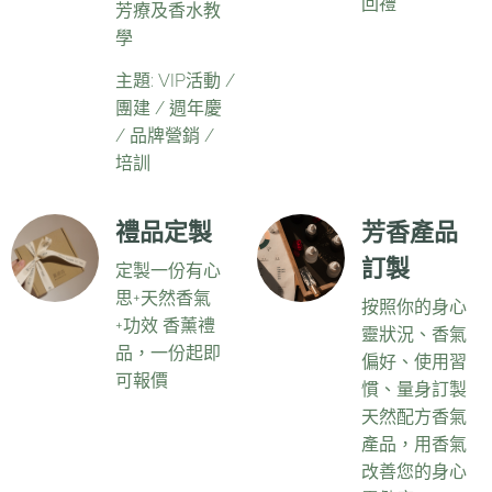
回禮
芳療及香水教
學
主題: VIP活動 /
團建 / 週年慶
/ 品牌營銷 /
培訓
禮品定製
芳香產品
訂製
定製一份有心
思+天然香氣
按照你的身心
+功效 香薰禮
靈狀況、香氣
品，一份起即
偏好、使用習
可報價
慣、量身訂製
天然配方香氣
產品，用香氣
改善您的身心