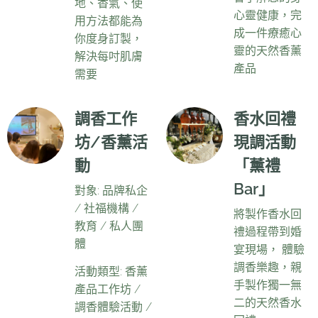
地、香氣、使
心靈健康，完
用方法都能為
成一件療癒心
你度身訂製，
靈的天然香薰
解決每吋肌膚
產品
需要
調香工作
香水回禮
坊/香薰活
現調活動
動
「薰禮
Bar」
對象: 品牌私企
/ 社福機構 /
將製作香水回
教育 / 私人團
禮過程帶到婚
體
宴現場， 體驗
調香樂趣，親
活動類型: 香薰
手製作獨一無
產品工作坊 /
二的天然香水
調香體驗活動 /