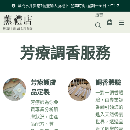
澳門水井斜巷7號豐暢大廈地下 營業時間: 星期一至日下午1-7
搜尋
芳療調香服務
芳療護膚
調香體驗
品定製
一對一調香體
驗，由專業調
芳療師為你免
香師引領您的
費專業分析肌
進入天然香氣
膚狀況，由產
世界，透過品
品配方、質
香了解您的身