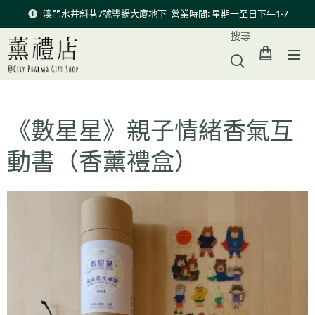
澳門水井斜巷7號豐暢大廈地下 營業時間: 星期一至日下午1-7
搜尋
《數星星》親子情緒香氣互
動書（香薰禮盒）