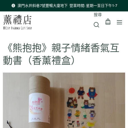
澳門水井斜巷7號豐暢大廈地下 營業時間: 星期一至日下午1-7
搜尋
《熊抱抱》親子情緒香氣互
動書（香薰禮盒）