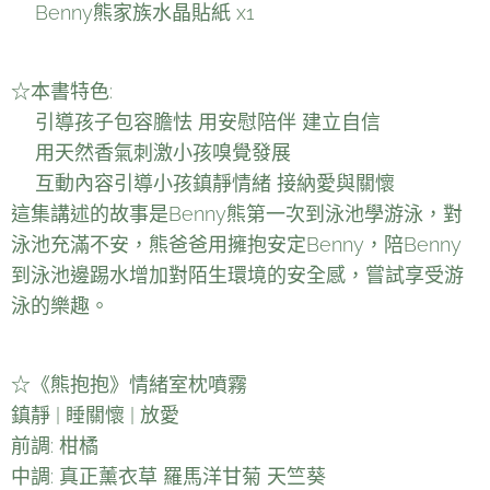
🎁Benny熊家族水晶貼紙 x1
☆本書特色:
⭕️引導孩子包容膽怯 用安慰陪伴 建立自信
⭕️用天然香氣刺激小孩嗅覺發展
⭕️互動內容引導小孩鎮靜情緒 接納愛與關懷
這集講述的故事是Benny熊第一次到泳池學游泳，對
泳池充滿不安，熊爸爸用擁抱安定Benny，陪Benny
到泳池邊踢水增加對陌生環境的安全感，嘗試享受游
泳的樂趣。
☆《熊抱抱》情緒室枕噴霧
鎮靜 | 睡關懷 | 放愛
前調: 柑橘
中調: 真正薰衣草 羅馬洋甘菊 天竺葵