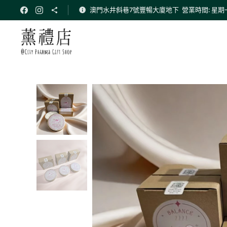
澳門水井斜巷7號豐暢大廈地下 營業時間: 星期一