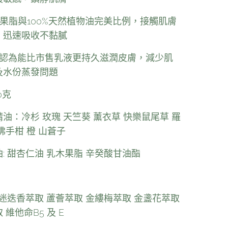
木果脂與100%天然植物油完美比例，接觸肌膚
，迅速吸收不黏膩
用家認為能比市售乳液更持久滋潤皮膚，減少肌
及水份蒸發問題
0克
油：冷杉 玫瑰 天竺葵 薰衣草 快樂鼠尾草 羅
佛手柑 橙 山蒼子
: 甜杏仁油 乳木果脂 辛癸酸甘油酯
 迷迭香萃取 蘆薈萃取 金縷梅萃取 金盞花萃取
維他命B5 及 E