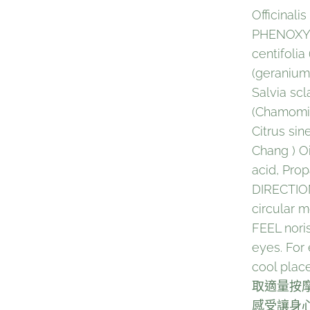
Officinali
PHENOXYET
centifoli
(geranium)
Salvia sc
(Chamomile
Citrus sin
Chang ) O
acid, Pro
DIRECTION
circular 
FEEL nori
eyes. For 
cool place
取適量按
感受讓身