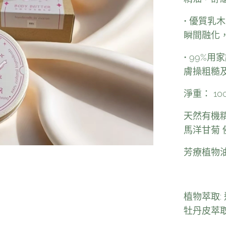
• 優質乳
瞬間融化
• 99%
膚操粗糙
淨重： 10
天然有機精
馬洋甘菊 
芳療植物油
植物萃取:
牡丹皮萃取 