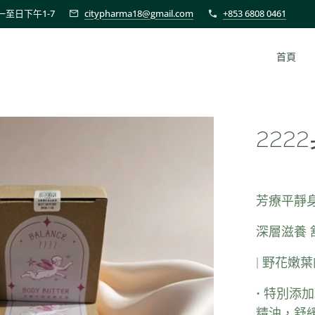
至日下午1-7
citypharma18@gmail.com
+853 6808 0461
首頁
22
芳療平靜
深層滋養 
| 野花嫩葉
• 特別
精油，舒