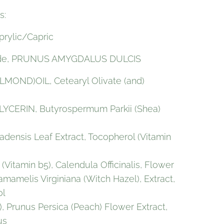
s:
rylic/Capric
ride, PRUNUS AMYGDALUS DULCIS
MOND)OIL, Cetearyl Olivate (and)
GLYCERIN, Butyrospermum Parkii (Shea)
adensis Leaf Extract, Tocopherol (Vitamin
(Vitamin b5), Calendula Officinalis, Flower
amamelis Virginiana (Witch Hazel), Extract,
ol
), Prunus Persica (Peach) Flower Extract,
us