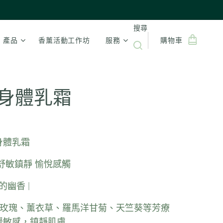
搜尋
產品
香薰活動工作坊
服務
購物車
22身體乳霜
身體乳霜
舒敏鎮靜 愉悅感觸
的幽香 |
添加玫瑰、薰衣草、羅馬洋甘菊、天竺葵等芳療
緩敏感，鎮靜肌膚