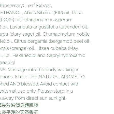
s (Rosemary) Leaf Extract,
HANOL, Abies Sibirica (FIR) oil, Rosa
a (ROSE) oil,Pelargonium x asperum
 oil, Lavandula angustifolia (lavender) oil,
larea (clary sage) oil, Chamaemelum nobile
) oil, Citrus bergamia (bergamot) peel oil,
ensis (orange) oil, Litsea cubeba (May
il, 1,2- Hexanediol and Caprylhydroxamic
panediol
S: Massage into the body working in
motions. Inhale THE NATURAL AROMA TO
shed AND blessed. Avoid contact with
external use only. Please store in a
 away from direct sun sunlight.
摩長效滋潤身體肌膚
心靈平淨的天然香氣