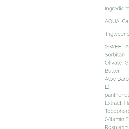
Ingredient
AQUA, Cap
Triglyce
(SWEET AL
Sorbitan
Olivate, 
Butter,
Aloe Barb
E),
panthenol 
Extract, H
Tocopher
(Vitamin E
Rosmarin