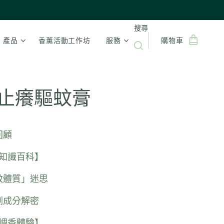
搜尋
產品
香薰活動工作坊
服務
購物車
止癢驅蚊膏
回顧
蟲知識百科】
蚊體質」迷思
劑成分解密
療調香體驗】