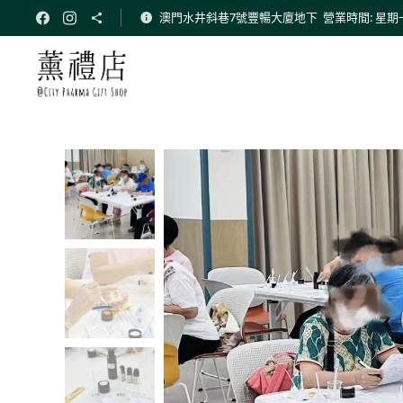
澳門水井斜巷7號豐暢大廈地下 營業時間: 星期一