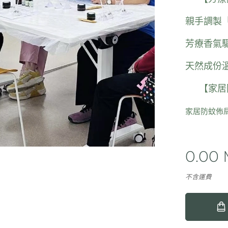
親手調製
芳療香氣
天然成份
✅ 【家
家居防蚊佈
0.00
不含運費