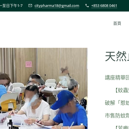
至日下午1-7
citypharma18@gmail.com
+853 6808 0461
首頁
天然
講座精華
✅ 【蚊
破解「惹
市售防蚊
✅ 【芳