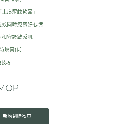
「止痕驅蚊軟膏」
驅蚊同時療癒好心情
溫和守護敏感肌
居防蚊實作】
局技巧
MOP
新增到購物車