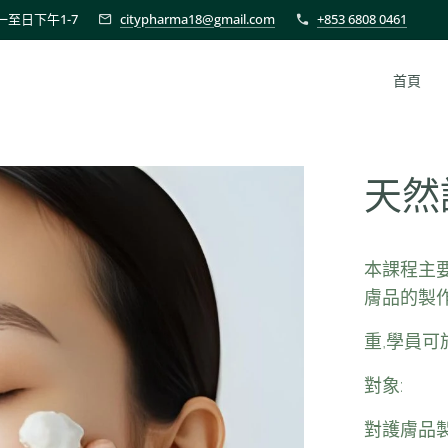
至日下午1-7
citypharma18@gmail.com
+853 6808 0461
首頁
天然
本課程主
膚品的製
重,學員
對象:
對護膚品