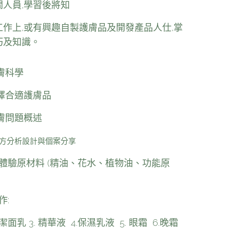
關人員,學習後將知
工作上,或有興趣自製護膚品及開發產品人仕,掌
巧及知識。
膚科學
擇合適護膚品
膚問題概述
方分析設計與個案分享
體驗原材料 (精油、花水、植物油、功能原
作:
2.潔面乳 3. 精華液 4.保濕乳液 5. 眼霜 6.晚霜