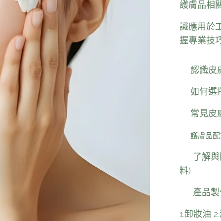
護膚品相
識應用於
握專業技
✅認識皮
✅
如何選
✅
常見皮
✅
護膚品配
✅ 了解與
料)
✅ 產品製
1.卸妝油 