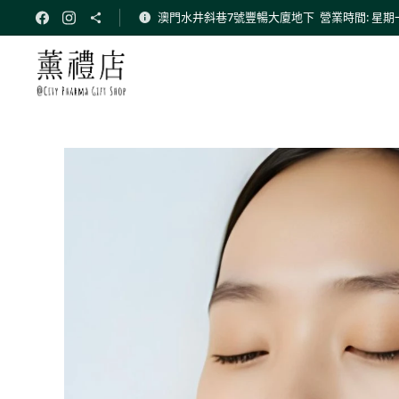
澳門水井斜巷7號豐暢大廈地下 營業時間: 星期一