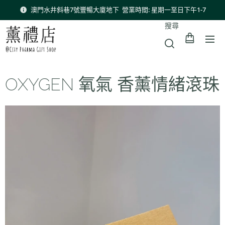
澳門水井斜巷7號豐暢大廈地下 營業時間: 星期一至日下午1-7
搜尋
OXYGEN 氧氣 香薰情緒滾珠