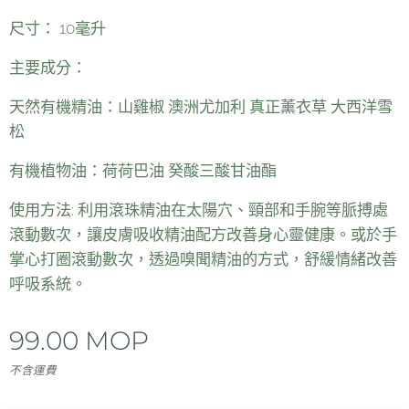
尺寸
： 10毫升
主要成分
：
天然有機精油：山雞椒 澳洲尤加利 真正薰衣草 大西洋雪
松
有機植物油：荷荷巴油 癸酸三酸甘油酯
使用方法: 利用滾珠精油在太陽穴、頸部和手腕等脈搏處
滾動數次，讓皮膚吸收精油配方改善身心靈健康。或於手
掌心打圈滾動數次，透過嗅聞精油的方式，舒緩情緒改善
呼吸系統。
99.00
MOP
不含運費