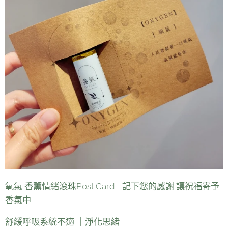
氧氣 香薰情緒滾珠Post Card - 記下您的感謝 讓祝福寄予
香氣中
舒緩呼吸系統不適 ｜淨化思緒