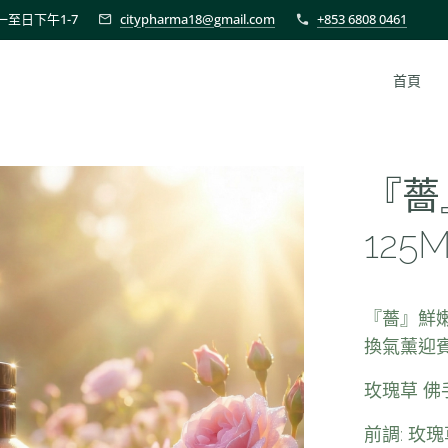
至日下午1-7
citypharma18@gmail.com
+853 6808 0461
首頁
『薔
125
『薔』鮮
換氣薰迎
玫瑰草 佛
前調: 玫