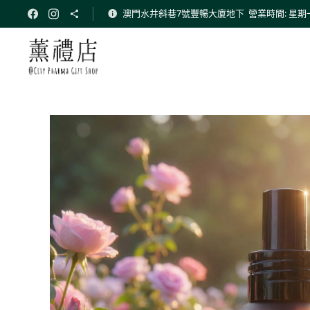
澳門水井斜巷7號豐暢大廈地下 營業時間: 星期一