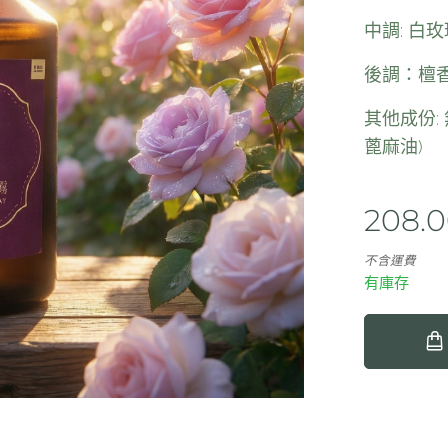
中調: 白
後調：檀香
其他成份:
蓖麻油)
208.
不含運費
有庫存