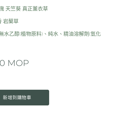
玫瑰 天竺葵 真正薰衣草
 岩蘭草
 無水乙醇(植物原料)、純水、精油溶解劑(氫化
00
MOP
新增到購物車