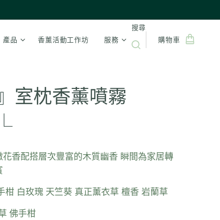
搜尋
產品
香薰活動工作坊
服務
購物車
』室枕香薰噴霧
ML
嫩花香配搭層次豐富的木質幽香 瞬間為家居轉
賓
手柑 白玫瑰 天竺葵 真正薰衣草 檀香 岩蘭草
瑰草 佛手柑